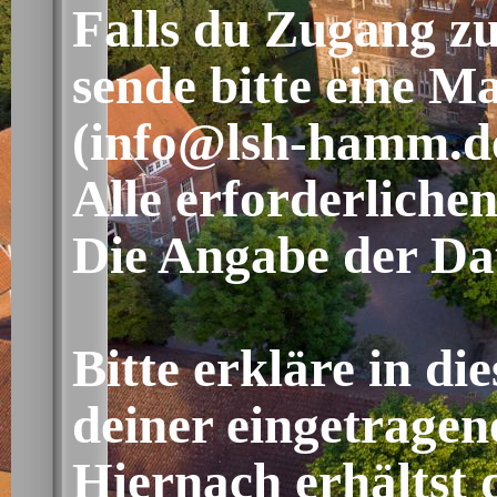
Falls du Zugang zu
sende bitte eine 
(info@lsh-hamm.d
Alle erforderliche
Die Angabe der Date
Bitte erkläre in di
deiner eingetragen
Hiernach erhältst 