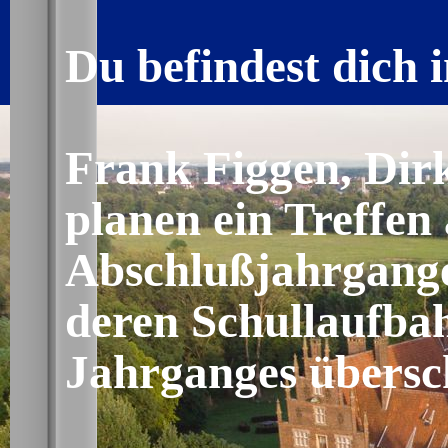
Du befindest dich i
Frank Figgen, Dir
planen ein Treffen 
Abschlußjahrgang
deren Schullaufbah
Jahrganges übersch