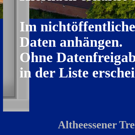
Im nichtöffentliche
Daten anhängen.
Ohne Datenfreigab
in der Liste ersche
Altheessener Tr